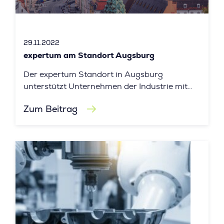
29.11.2022
expertum am Standort Augsburg
Der expertum Standort in Augsburg
unterstützt Unternehmen der Industrie mit
umfangreichen Personaldienstleistungen –
Zum Beitrag
von der Personalvermittlung bis hin zur
Personalüberlassung.