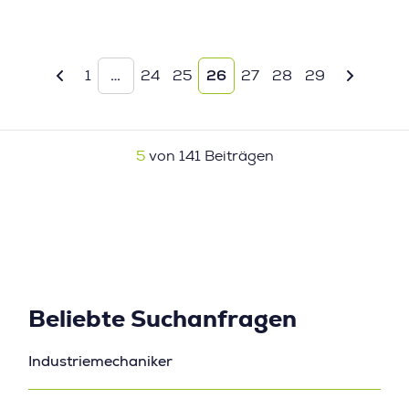
…
26
1
24
25
27
28
29
5
von 141 Beiträgen
Beliebte Suchanfragen
Industriemechaniker