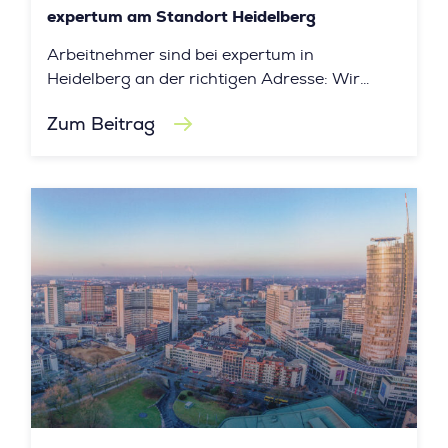
expertum am Standort Heidelberg
Arbeitnehmer sind bei expertum in
Heidelberg an der richtigen Adresse: Wir
bieten Kandidat:innen spannende
Zum Beitrag
Jobangebote und Kontakte zu interessanten
Unternehmen in der Region!