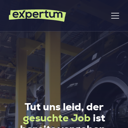
Tut uns leid, der
gesuchte Job
ist