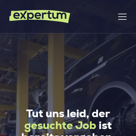
Tut uns leid, der
gesuchte Job
ist