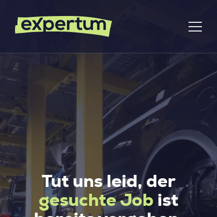
Tut uns leid, der
gesuchte Job
ist