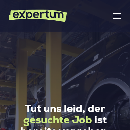
Tut uns leid, der
gesuchte Job
ist