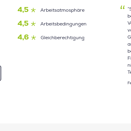
4,5
”
Arbeitsatmosphäre
b
4,5
V
Arbeitsbedingungen
v
4,6
G
Gleichberechtigung
a
b
F
n
T
F