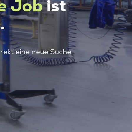
e Job
ist
.
irekt eine neue Suche