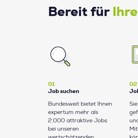
Bereit für
Ihr
01
02
Job suchen
Jo
Bundesweit bietet Ihnen
Si
expertum mehr als
gef
2.000 attraktive Jobs
und
bei unseren
Mit
wertschätzenden
kön