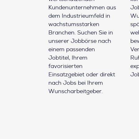
Kundenunternehmen aus
Job
dem Industrieumfeld in
Wun
wachstumsstarken
spä
Branchen. Suchen Sie in
wel
unserer Jobbörse nach
be
einem passenden
Ver
Jobtitel, Ihrem
Ruh
favorisierten
ex
Einsatzgebiet oder direkt
Job
nach Jobs bei Ihrem
Wunscharbeitgeber.