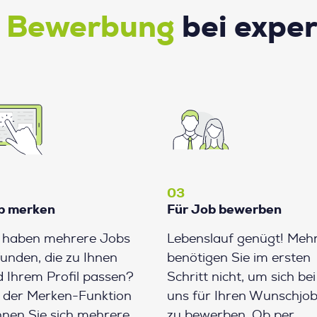
e Bewerbung
bei expe
03
b merken
Für Job bewerben
e haben mehrere Jobs
Lebenslauf genügt! Meh
unden, die zu Ihnen
benötigen Sie im ersten
 Ihrem Profil passen?
Schritt nicht, um sich bei
 der Merken-Funktion
uns für Ihren Wunschjo
nen Sie sich mehrere
zu bewerben. Ob per