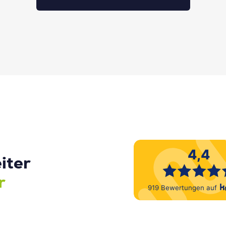
iter
r