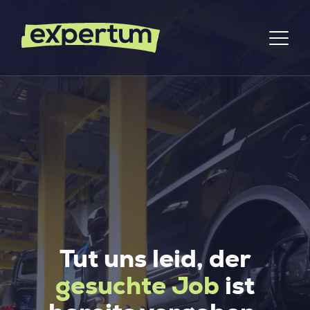
Tut uns leid, der
gesuchte Job
ist