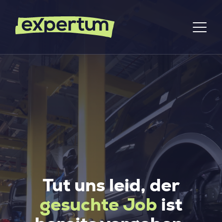
Tut uns leid, der
gesuchte Job
ist