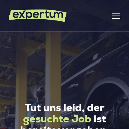
Tut uns leid, der
gesuchte Job
ist