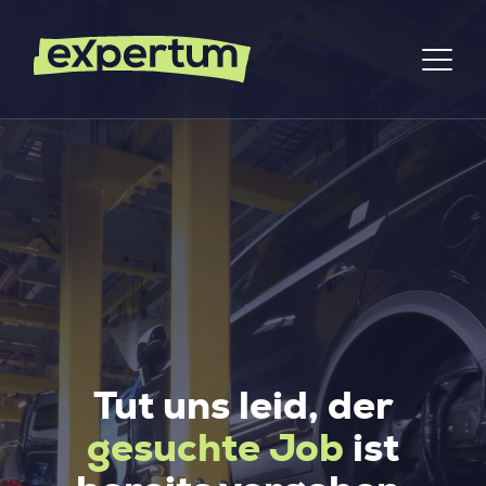
Tut uns leid, der
gesuchte Job
ist