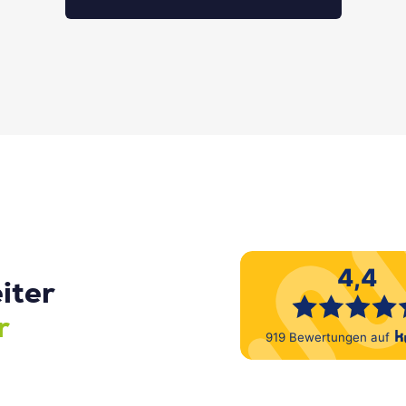
iter
r