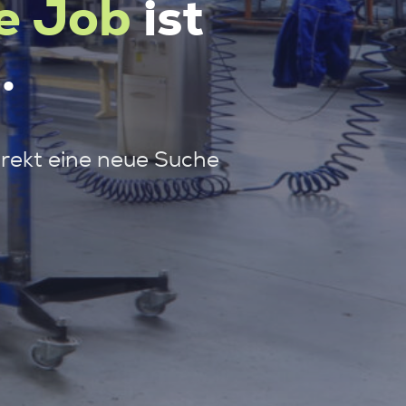
e Job
ist
.
irekt eine neue Suche