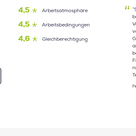
4,5
”
Arbeitsatmosphäre
b
4,5
V
Arbeitsbedingungen
v
4,6
G
Gleichberechtigung
a
b
F
n
T
F