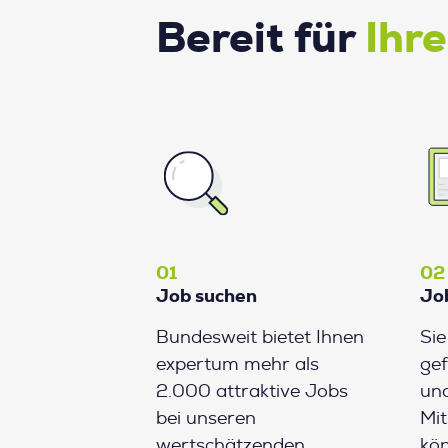
Bereit für
Ihr
01
02
Job suchen
Jo
Bundesweit bietet Ihnen
Si
expertum mehr als
gef
2.000 attraktive Jobs
und
bei unseren
Mit
wertschätzenden
kön