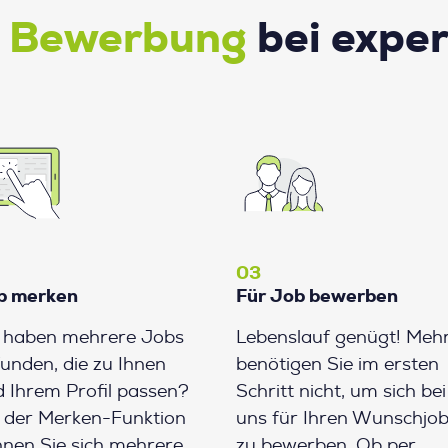
e Bewerbung
bei expe
03
b merken
Für Job bewerben
e haben mehrere Jobs
Lebenslauf genügt! Meh
unden, die zu Ihnen
benötigen Sie im ersten
 Ihrem Profil passen?
Schritt nicht, um sich bei
 der Merken-Funktion
uns für Ihren Wunschjo
nen Sie sich mehrere
zu bewerben. Ob per