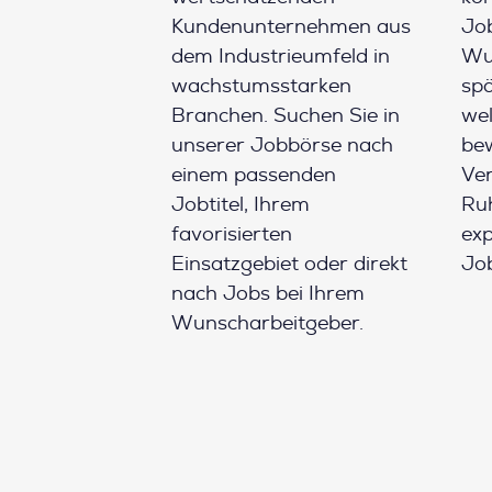
Kundenunternehmen aus
Job
dem Industrieumfeld in
Wun
wachstumsstarken
spä
Branchen. Suchen Sie in
wel
unserer Jobbörse nach
be
einem passenden
Ver
Jobtitel, Ihrem
Ruh
favorisierten
ex
Einsatzgebiet oder direkt
Job
nach Jobs bei Ihrem
Wunscharbeitgeber.