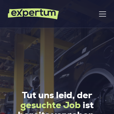
Tut uns leid, der
gesuchte Job
ist