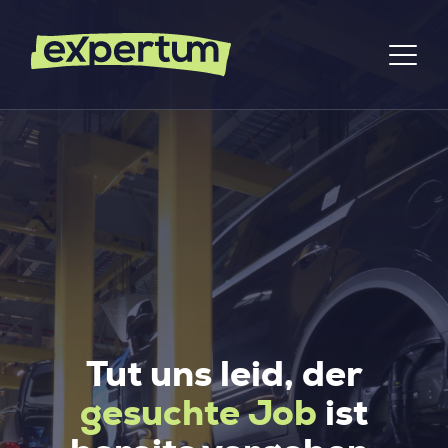
Tut uns leid, der
gesuchte Job
ist