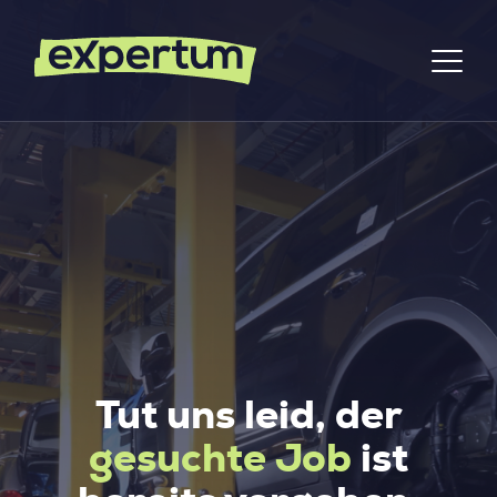
Tut uns leid, der
gesuchte Job
ist